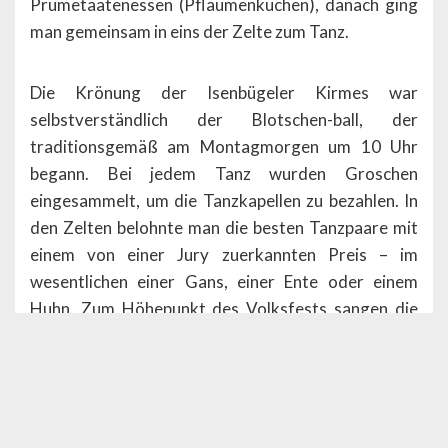
Prumetaatenessen (Pflaumenkuchen), danach ging
man gemeinsam in eins der Zelte zum Tanz.
Die Krönung der Isenbügeler Kirmes war
selbstverständlich der Blotschen-ball, der
traditionsgemäß am Montagmorgen um 10 Uhr
begann. Bei jedem Tanz wurden Groschen
eingesammelt, um die Tanzkapellen zu bezahlen. In
den Zelten belohnte man die besten Tanzpaare mit
einem von einer Jury zuerkannten Preis – im
wesentlichen einer Gans, einer Ente oder einem
Huhn. Zum Höhepunkt des Volksfests sangen die
Feiernden dann gemeinsam das Lied „Rühmt das
schöne Isenbügel“, das Fritz Frisch 1920 gedichtet
hat.